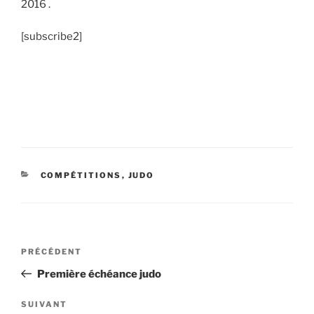
2016 .
[subscribe2]
CATÉGORIES
COMPÉTITIONS
,
JUDO
Navigation
Article
PRÉCÉDENT
de
précédent
Première échéance judo
l’article
Article
SUIVANT