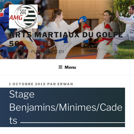
Aller
au
contenu
principal
ARTS MARTIAUX DU GOLFE
56
PLOEREN – PLOUGOUMELEN
Menu
PUBLIÉ
1 OCTOBRE 2015
PAR
ERWAN
LE
Stage
Benjamins/Minimes/Cade
ts