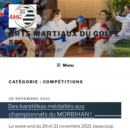
Aller
au
contenu
principal
ARTS MARTIAUX DU GOLFE
56
PLOEREN – PLOUGOUMELEN
Menu
CATÉGORIE :
COMPÉTITIONS
PUBLIÉ
26 NOVEMBRE 2021
LE
Des karatékas médaillés aux
championnats du MORBIHAN !
Le week-end du 20 et 21 novembre 2021, beaucoup