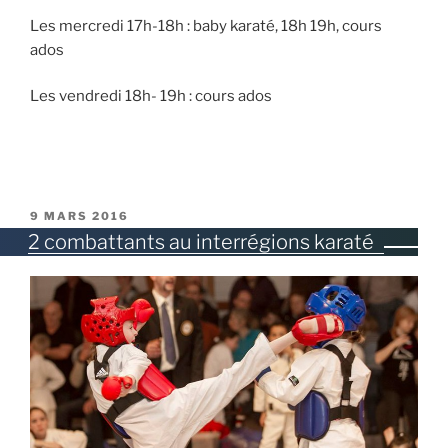
Les mercredi 17h-18h : baby karaté, 18h 19h, cours
ados
Les vendredi 18h- 19h : cours ados
PUBLIÉ
9 MARS 2016
LE
2 combattants au interrégions karaté