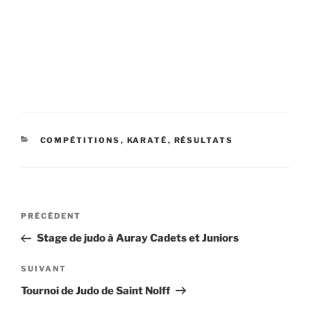
CATÉGORIES
COMPÉTITIONS
,
KARATÉ
,
RÉSULTATS
Navigation
Article
PRÉCÉDENT
de
précédent
Stage de judo à Auray Cadets et Juniors
l’article
Article
SUIVANT
suivant
Tournoi de Judo de Saint Nolff