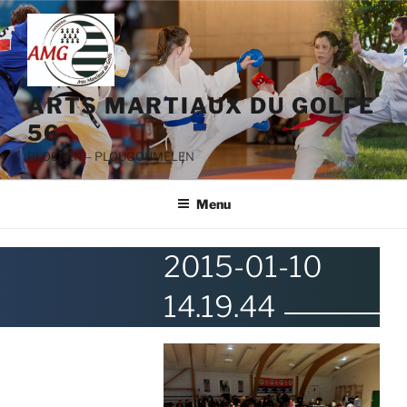
Aller
au
contenu
principal
ARTS MARTIAUX DU GOLFE
56
PLOEREN – PLOUGOUMELEN
Menu
2015-01-10
14.19.44