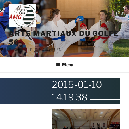
Aller
au
contenu
principal
ARTS MARTIAUX DU GOLFE
56
PLOEREN – PLOUGOUMELEN
Menu
2015-01-10
14.19.38