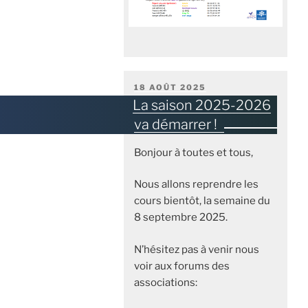
PUBLIÉ
18 AOÛT 2025
LE
La saison 2025-2026
va démarrer !
Bonjour à toutes et tous,
Nous allons reprendre les
cours bientôt, la semaine du
8 septembre 2025.
N’hésitez pas à venir nous
voir aux forums des
associations: