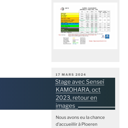
PUBLIÉ
17 MARS 2024
LE
Stage avec Senseï
KAMOHARA, oct
2023, retour en
images
Nous avons eu la chance
d’accueillir à Ploeren