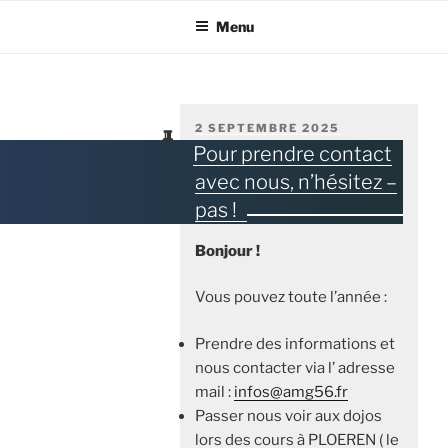
Menu
PUBLIÉ
2 SEPTEMBRE 2025
LE
Pour prendre contact
avec nous, n’hésitez –
pas !
Bonjour !
Vous pouvez toute l’année :
Prendre des informations et
nous contacter via l’ adresse
mail :
infos@amg56.fr
Passer nous voir aux dojos
lors des cours à PLOEREN ( le