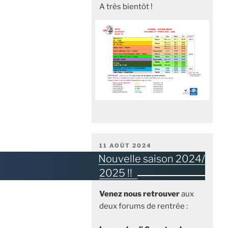
A très bientôt !
PUBLIÉ
11 AOÛT 2024
LE
Nouvelle saison 2024/
2025 !!
Venez nous retrouver
aux
deux forums de rentrée :