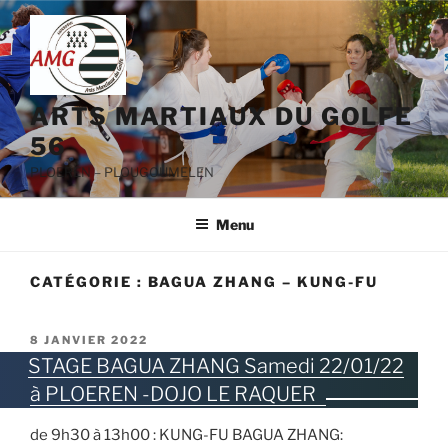
Aller
au
contenu
principal
ARTS MARTIAUX DU GOLFE
56
PLOEREN – PLOUGOUMELEN
Menu
CATÉGORIE :
BAGUA ZHANG – KUNG-FU
PUBLIÉ
8 JANVIER 2022
LE
STAGE BAGUA ZHANG Samedi 22/01/22
à PLOEREN -DOJO LE RAQUER
de 9h30 à 13h00 : KUNG-FU BAGUA ZHANG: